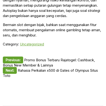
dengan nyaman, mengurangi risiko kehilangan kontrol, dan
memastikan setiap putaran gulungan tetap menyenangkan.
Autoplay bukan hanya soal kecepatan, tapi juga soal strategi
dan pengelolaan anggaran yang cerdas.
Bermain slot dengan bijak, bahkan saat menggunakan fitur
otomatis, membuat pengalaman online gambling tetap aman,
seru, dan menghibur.
Category:
Uncategorized
Post
Previous:
Promo Bonus Terbaru Rajatogel: Cashback,
Bonus New Member & Lainnya
navigation
Next:
Rahasia Perkalian x500 di Gates of Olympus Situs
Toto