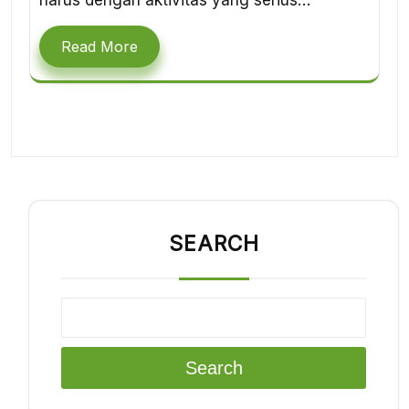
Read More
SEARCH
Search