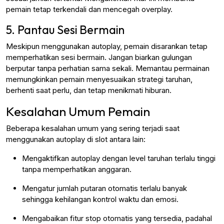
pemain tetap terkendali dan mencegah overplay.
5. Pantau Sesi Bermain
Meskipun menggunakan autoplay, pemain disarankan tetap
memperhatikan sesi bermain. Jangan biarkan gulungan
berputar tanpa perhatian sama sekali. Memantau permainan
memungkinkan pemain menyesuaikan strategi taruhan,
berhenti saat perlu, dan tetap menikmati hiburan.
Kesalahan Umum Pemain
Beberapa kesalahan umum yang sering terjadi saat
menggunakan autoplay di slot antara lain:
Mengaktifkan autoplay dengan level taruhan terlalu tinggi
tanpa memperhatikan anggaran.
Mengatur jumlah putaran otomatis terlalu banyak
sehingga kehilangan kontrol waktu dan emosi.
Mengabaikan fitur stop otomatis yang tersedia, padahal