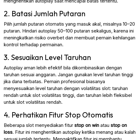
menghentikan autoplay saat mencapai batas tertentu.
2. Batasi Jumlah Putaran
Pilih jumlah putaran otomatis yang masuk akal, misalnya 10–20
putaran. Hindari autoplay 50–100 putaran sekaligus, karena ini
meningkatkan risiko overbet dan membuat pemain kehilangan
kontrol terhadap permainan.
3. Sesuaikan Level Taruhan
Autoplay aman lebih efektif bila dikombinasikan dengan
taruhan sesuai anggaran. Jangan gunakan level taruhan tinggi
jika dana terbatas. Pemain profesional biasanya
menyesuaikan level taruhan dengan volatilitas slot: taruhan
rendah untuk slot volatilitas tinggi, dan taruhan lebih fleksibel
untuk slot volatilitas rendah.
4. Perhatikan Fitur Stop Otomatis
Beberapa slot menyediakan fitur
stop on win
atau
stop on
loss
. Fitur ini menghentikan autoplay ketika menang atau kalah
sesuai jumlah tertentu. Mengaktifkan fitur ini membantu