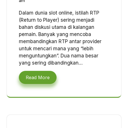
am
Dalam dunia slot online, istilah RTP
(Return to Player) sering menjadi
bahan diskusi utama di kalangan
pemain. Banyak yang mencoba
membandingkan RTP antar provider
untuk mencari mana yang “lebih
menguntungkan”. Dua nama besar
yang sering dibandingkan…
Read More