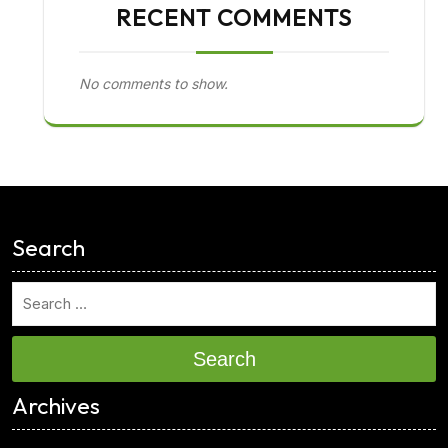
RECENT COMMENTS
No comments to show.
<
Search
Search
Archives