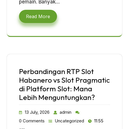
pemain. Banyak…
Read More
Perbandingan RTP Slot
Habanero vs Slot Pragmatic
di Platform Slot: Mana
Lebih Menguntungkan?
13 July, 2026
admin
0 Comments
Uncategorized
11:55