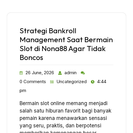
Strategi Bankroll
Management Saat Bermain
Slot di Nona88 Agar Tidak
Boncos
26 June, 2026
admin
0 Comments
Uncategorized
4:44
pm
Bermain slot online memang menjadi
salah satu hiburan favorit bagi banyak
pemain karena menawarkan sensasi
yang seru, praktis, dan berpotensi
memberikan kemenangan besar.