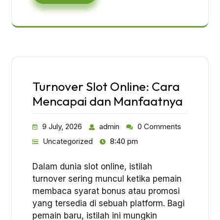
Turnover Slot Online: Cara
Mencapai dan Manfaatnya
9 July, 2026
admin
0 Comments
Uncategorized
8:40 pm
Dalam dunia slot online, istilah
turnover sering muncul ketika pemain
membaca syarat bonus atau promosi
yang tersedia di sebuah platform. Bagi
pemain baru, istilah ini mungkin