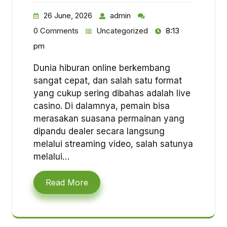
26 June, 2026
admin
0 Comments
Uncategorized
8:13
pm
Dunia hiburan online berkembang
sangat cepat, dan salah satu format
yang cukup sering dibahas adalah live
casino. Di dalamnya, pemain bisa
merasakan suasana permainan yang
dipandu dealer secara langsung
melalui streaming video, salah satunya
melalui…
Read More