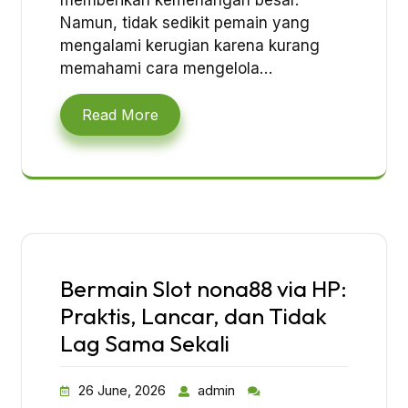
Namun, tidak sedikit pemain yang
mengalami kerugian karena kurang
memahami cara mengelola…
Read More
Bermain Slot nona88 via HP:
Praktis, Lancar, dan Tidak
Lag Sama Sekali
26 June, 2026
admin