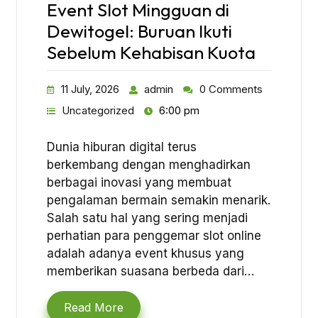
Event Slot Mingguan di
Dewitogel: Buruan Ikuti
Sebelum Kehabisan Kuota
11 July, 2026
admin
0 Comments
Uncategorized
6:00 pm
Dunia hiburan digital terus
berkembang dengan menghadirkan
berbagai inovasi yang membuat
pengalaman bermain semakin menarik.
Salah satu hal yang sering menjadi
perhatian para penggemar slot online
adalah adanya event khusus yang
memberikan suasana berbeda dari…
Read More