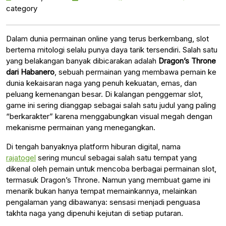
category
Dalam dunia permainan online yang terus berkembang, slot
bertema mitologi selalu punya daya tarik tersendiri. Salah satu
yang belakangan banyak dibicarakan adalah
Dragon’s Throne
dari Habanero
, sebuah permainan yang membawa pemain ke
dunia kekaisaran naga yang penuh kekuatan, emas, dan
peluang kemenangan besar. Di kalangan penggemar slot,
game ini sering dianggap sebagai salah satu judul yang paling
“berkarakter” karena menggabungkan visual megah dengan
mekanisme permainan yang menegangkan.
Di tengah banyaknya platform hiburan digital, nama
rajatogel
sering muncul sebagai salah satu tempat yang
dikenal oleh pemain untuk mencoba berbagai permainan slot,
termasuk Dragon’s Throne. Namun yang membuat game ini
menarik bukan hanya tempat memainkannya, melainkan
pengalaman yang dibawanya: sensasi menjadi penguasa
takhta naga yang dipenuhi kejutan di setiap putaran.