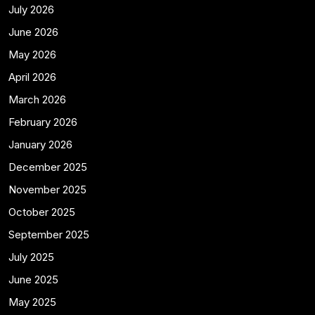
July 2026
June 2026
May 2026
April 2026
March 2026
February 2026
January 2026
December 2025
November 2025
October 2025
September 2025
July 2025
June 2025
May 2025