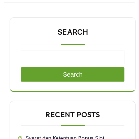
SEARCH
Search
RECENT POSTS
Syarat dan Ketentuan Bonus Slot