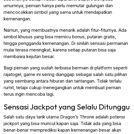
umumnya, pemain hanya perlu memutar gulungan dan
mencocokkan simbol yang sama untuk mendapatkan
kemenangan.
Namun, yang membuatnya menarik adalah fitur-fiturnya. Ada
simbol khusus yang bisa memicu bonus, putaran gratis,
hingga pengganda kemenangan. Di sinilah sensasi permainan
mulai terasa meningkat, karena setiap putaran bisa saja
membawa kejutan besar.
Bagi pemain yang sudah terbiasa bermain di platform seperti
rajatogel, game ini sering dianggap sebagai salah satu pilihan
yang seimbang antara hiburan dan tantangan. Tidak terlalu
rumit, tetapi cukup menegangkan untuk membuat pemain
terus ingin mencoba lagi.
Sensasi Jackpot yang Selalu Ditunggu
Salah satu daya tarik utama Dragon’s Throne adalah potensi
jackpot yang bisa muncul kapan saja. Tidak ada yang bisa
benar-benar memprediksi kapan kemenangan besar akan