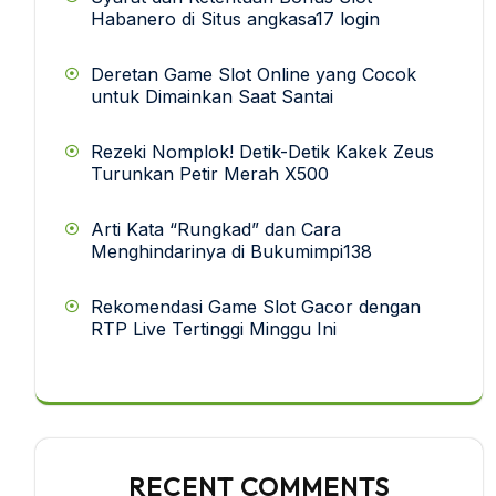
Habanero di Situs angkasa17 login
Deretan Game Slot Online yang Cocok
untuk Dimainkan Saat Santai
Rezeki Nomplok! Detik-Detik Kakek Zeus
Turunkan Petir Merah X500
Arti Kata “Rungkad” dan Cara
Menghindarinya di Bukumimpi138
Rekomendasi Game Slot Gacor dengan
RTP Live Tertinggi Minggu Ini
RECENT COMMENTS