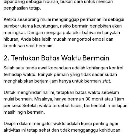
dipandang sebagai hiburan, bukan cara untuk mencari
penghasilan tetap.
Ketika seseorang mulai menganggap permainan ini sebagai
sumber utama keuntungan, risiko bermain berlebihan akan
meningkat. Dengan menjaga pola pikir bahwa ini hanyalah
hiburan, Anda bisa lebih mudah mengontrol emosi dan
keputusan saat bermain.
2. Tentukan Batas Waktu Bermain
Salah satu tanda awal kecanduan adalah kehilangan kontrol
terhadap waktu. Banyak pemain yang tidak sadar sudah
menghabiskan berjam-jam hanya untuk bermain
slot
.
Untuk menghindari hal ini, tetapkan batas waktu sebelum
mulai bermain. Misalnya, hanya bermain 30 menit atau 1 jam
per sesi. Setelah waktu tersebut habis, berhentilah meskipun
masih ingin bermain.
Disiplin dalam mengatur waktu adalah kunci penting agar
aktivitas ini tetap sehat dan tidak mengganggu kehidupan