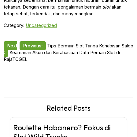
Kuncinya sederhana: bermainlah untuk hiburan, bukan untuk
tekanan. Dengan cara itu, pengalaman bermain
slot
akan
tetap sehat, terkendali, dan menyenangkan.
Category:
Uncategorized
Post
Next
Previous:
Tips Bermain Slot Tanpa Kehabisan Saldo
:
Keamanan Akun dan Kerahasiaan Data Pemain Slot di
navigation
RajaTOGEL
Related Posts
Roulette Habanero? Fokus di
Slot Wild Trucks