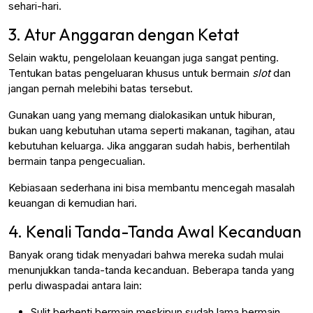
sehari-hari.
3. Atur Anggaran dengan Ketat
Selain waktu, pengelolaan keuangan juga sangat penting.
Tentukan batas pengeluaran khusus untuk bermain
slot
dan
jangan pernah melebihi batas tersebut.
Gunakan uang yang memang dialokasikan untuk hiburan,
bukan uang kebutuhan utama seperti makanan, tagihan, atau
kebutuhan keluarga. Jika anggaran sudah habis, berhentilah
bermain tanpa pengecualian.
Kebiasaan sederhana ini bisa membantu mencegah masalah
keuangan di kemudian hari.
4. Kenali Tanda-Tanda Awal Kecanduan
Banyak orang tidak menyadari bahwa mereka sudah mulai
menunjukkan tanda-tanda kecanduan. Beberapa tanda yang
perlu diwaspadai antara lain:
Sulit berhenti bermain meskipun sudah lama bermain