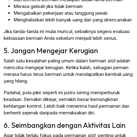
Merasa gelisah jika tidak bermain
Mengabaikan pekerjaan atau tanggung jawab
Menghabiskan lebih banyak uang dari yang direncanakan
Jika tanda-tanda ini mulai muncul, sebaiknya segera evaluasi
kebiasaan bermain Anda sebelum menjadi lebih serius.
5. Jangan Mengejar Kerugian
Salah satu kesalahan paling umum dalam bermain
slot
adalah
mencoba mengejar kerugian. Ketika kalah, sebagian pemain
merasa harus terus bermain untuk mendapatkan kembali uang
yang hilang.
Padahal, pola pikir seperti ini justru sering memperburuk
keadaan. Semakin dikejar, semakin besar kemungkinan
kehilangan kontrol. Lebih baik menerima hasil permainan dan
berhenti sejenak daripada memaksakan diri.
6. Seimbangkan dengan Aktivitas Lain
Agar tidak terlalu fokus pada permainan
slot
, penting untuk