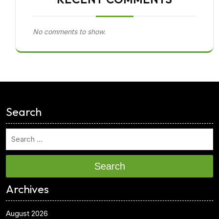
No comments to show.
<
Search
Search
Archives
August 2026