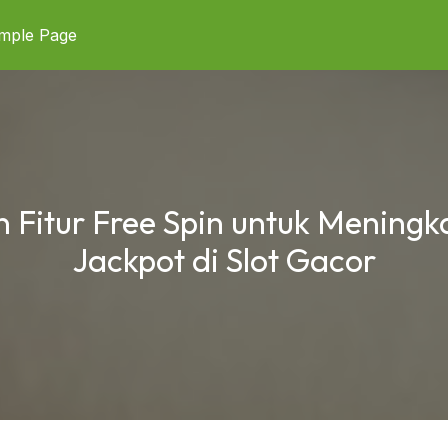
mple Page
Fitur Free Spin untuk Meningk
Jackpot di Slot Gacor