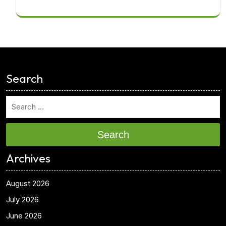
<
Search
Search
Archives
August 2026
July 2026
June 2026