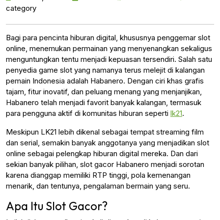
category
Bagi para pencinta hiburan digital, khususnya penggemar slot
online, menemukan permainan yang menyenangkan sekaligus
menguntungkan tentu menjadi kepuasan tersendiri. Salah satu
penyedia game slot yang namanya terus melejit di kalangan
pemain Indonesia adalah Habanero. Dengan ciri khas grafis
tajam, fitur inovatif, dan peluang menang yang menjanjikan,
Habanero telah menjadi favorit banyak kalangan, termasuk
para pengguna aktif di komunitas hiburan seperti
lk21
.
Meskipun LK21 lebih dikenal sebagai tempat streaming film
dan serial, semakin banyak anggotanya yang menjadikan slot
online sebagai pelengkap hiburan digital mereka. Dan dari
sekian banyak pilihan, slot gacor Habanero menjadi sorotan
karena dianggap memiliki RTP tinggi, pola kemenangan
menarik, dan tentunya, pengalaman bermain yang seru.
Apa Itu Slot Gacor?