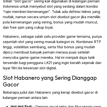
Istilah “slot gacor” sering kali digunakan di kalangan pemain
Indonesia untuk menyebut slot yang sedang dalam kondisi
“rajin memberi kemenangan”. Tidak ada definisi teknis yang
mutlak, namun secara umum slot disebut gacor jika memiliki
pola kemenangan yang sering, bonus yang mudah muncul,
dan free spin yang cukup loyal.
Habanero, sebagai salah satu provider game ternama, punya
sejumlah slot yang sering masuk kategori ini. Kombinasi RTP
tinggi, volatilitas seimbang, serta fitur bonus yang mudah
dipicu membuat banyak pemain merasa puas setelah
mencoba game-game mereka. Hal ini menjadi daya tarik
tersendiri bagi pengguna LK21 yang ingin beralih sejenak dari
layar film ke keseruan slot digital.
Slot Habanero yang Sering Dianggap
Gacor
Beberapa judul dari Habanero yang kerap disebut gacor di
kalangan pemain antara lain:
Hot Hot Fruit
– Dengan visual retro dan fitur respin yang