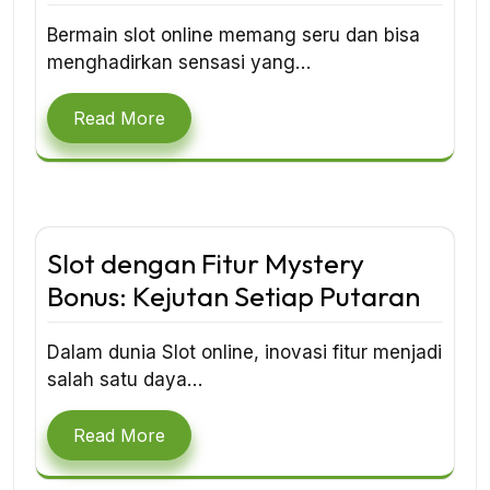
Bermain slot online memang seru dan bisa
menghadirkan sensasi yang…
Read More
Slot dengan Fitur Mystery
Bonus: Kejutan Setiap Putaran
Dalam dunia Slot online, inovasi fitur menjadi
salah satu daya…
Read More