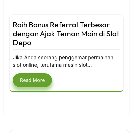
Raih Bonus Referral Terbesar
dengan Ajak Teman Main di Slot
Depo
Jika Anda seorang penggemar permainan
slot online, terutama mesin slot…
Read More