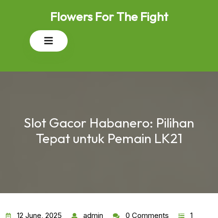
Skip
Flowers For The Fight
to
content
Open
Button
Slot Gacor Habanero: Pilihan
Tepat untuk Pemain LK21
12 June, 2025
admin
0 Comments
1