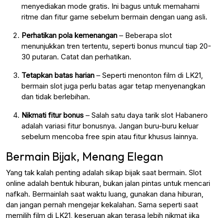
menyediakan mode gratis. Ini bagus untuk memahami
ritme dan fitur game sebelum bermain dengan uang asli.
Perhatikan pola kemenangan
– Beberapa slot
menunjukkan tren tertentu, seperti bonus muncul tiap 20-
30 putaran. Catat dan perhatikan.
Tetapkan batas harian
– Seperti menonton film di LK21,
bermain slot juga perlu batas agar tetap menyenangkan
dan tidak berlebihan.
Nikmati fitur bonus
– Salah satu daya tarik slot Habanero
adalah variasi fitur bonusnya. Jangan buru-buru keluar
sebelum mencoba free spin atau fitur khusus lainnya.
Bermain Bijak, Menang Elegan
Yang tak kalah penting adalah sikap bijak saat bermain. Slot
online adalah bentuk hiburan, bukan jalan pintas untuk mencari
nafkah. Bermainlah saat waktu luang, gunakan dana hiburan,
dan jangan pernah mengejar kekalahan. Sama seperti saat
memilih film di LK21, keseruan akan terasa lebih nikmat jika