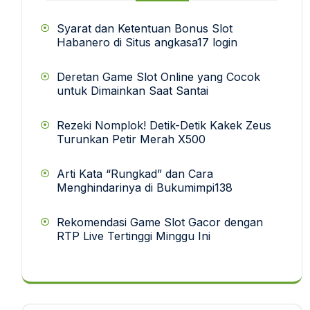
Syarat dan Ketentuan Bonus Slot
Habanero di Situs angkasa17 login
Deretan Game Slot Online yang Cocok
untuk Dimainkan Saat Santai
Rezeki Nomplok! Detik-Detik Kakek Zeus
Turunkan Petir Merah X500
Arti Kata “Rungkad” dan Cara
Menghindarinya di Bukumimpi138
Rekomendasi Game Slot Gacor dengan
RTP Live Tertinggi Minggu Ini