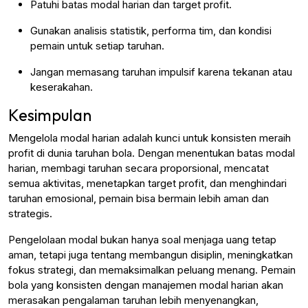
Patuhi batas modal harian dan target profit.
Gunakan analisis statistik, performa tim, dan kondisi
pemain untuk setiap taruhan.
Jangan memasang taruhan impulsif karena tekanan atau
keserakahan.
Kesimpulan
Mengelola modal harian adalah kunci untuk konsisten meraih
profit di dunia taruhan bola. Dengan menentukan batas modal
harian, membagi taruhan secara proporsional, mencatat
semua aktivitas, menetapkan target profit, dan menghindari
taruhan emosional, pemain bisa bermain lebih aman dan
strategis.
Pengelolaan modal bukan hanya soal menjaga uang tetap
aman, tetapi juga tentang membangun disiplin, meningkatkan
fokus strategi, dan memaksimalkan peluang menang. Pemain
bola yang konsisten dengan manajemen modal harian akan
merasakan pengalaman taruhan lebih menyenangkan,